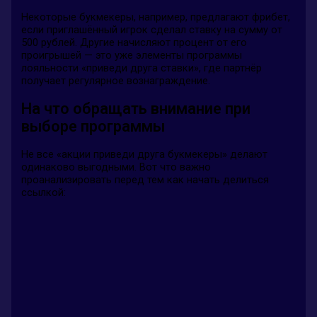
Некоторые букмекеры, например, предлагают фрибет,
если приглашённый игрок сделал ставку на сумму от
500 рублей. Другие начисляют процент от его
проигрышей — это уже элементы программы
лояльности «приведи друга ставки», где партнёр
получает регулярное вознаграждение.
На что обращать внимание при
выборе программы
Не все «акции приведи друга букмекеры» делают
одинаково выгодными. Вот что важно
проанализировать перед тем как начать делиться
ссылкой: