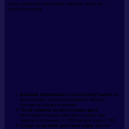
делу с умом. Вот несколько советов, чтобы не
упустить выгоду:
Выбирай букмекеров с лучшей репутацией.
Не
все конторы честно выплачивают бонусы.
Смотри на отзывы и рейтинг.
Читай правила до регистрации друга.
Некоторые бонусы действуют только при
первом пополнении от 1000 рублей, а не от 100.
Следи за сроками действия акции.
Многие