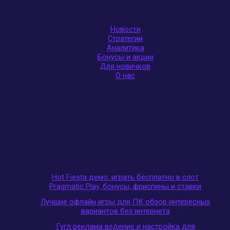
Новости
Стратегии
Аналитика
Бонусы и акции
Для новичков
О нас
Hot Fiesta демо: играть бесплатно в слот
Pragmatic Play, бонусы, фриспины и ставки
Лучшие офлайн игры для ПК обзор интересных
вариантов без интернета
Гугл реклама ведение и настройка для