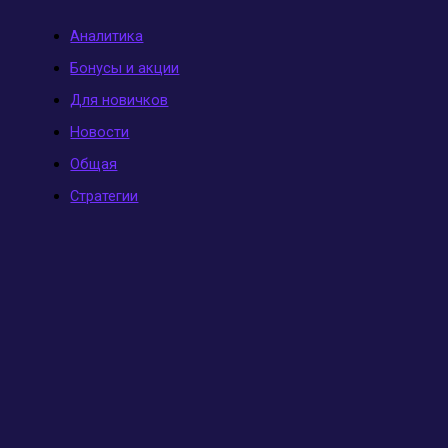
Аналитика
Бонусы и акции
Для новичков
Новости
Общая
Стратегии