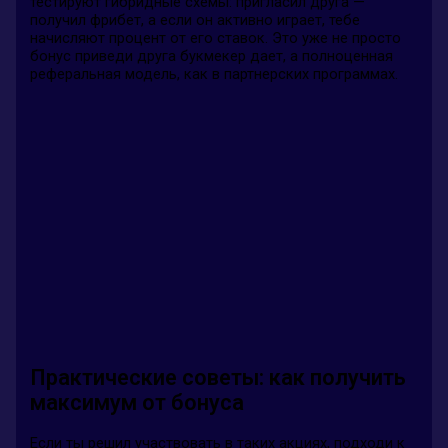
тестируют гибридные схемы: пригласил друга —
получил фрибет, а если он активно играет, тебе
начисляют процент от его ставок. Это уже не просто
бонус приведи друга букмекер дает, а полноценная
реферальная модель, как в партнерских программах.
Практические советы: как получить
максимум от бонуса
Если ты решил участвовать в таких акциях, подходи к