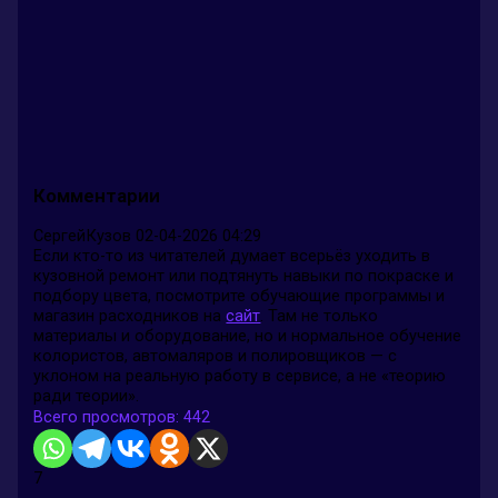
Комментарии
СергейКузов
02-04-2026 04:29
Если кто-то из читателей думает всерьёз уходить в
кузовной ремонт или подтянуть навыки по покраске и
подбору цвета, посмотрите обучающие программы и
магазин расходников на
сайт
. Там не только
материалы и оборудование, но и нормальное обучение
колористов, автомаляров и полировщиков — с
уклоном на реальную работу в сервисе, а не «теорию
ради теории».
Всего просмотров:
442
7