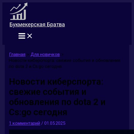
Перейти
к
содержимому
Букмекерская Братва
Главная
Для новичков
Новости киберспорта: свежие события и обновления
по dota 2 и Cs:go сегодня
Новости киберспорта:
свежие события и
обновления по dota 2 и
Cs:go сегодня
1 комментарий
/
01.05.2025