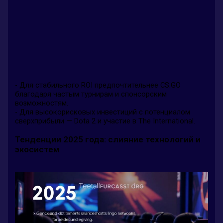
- Для стабильного ROI предпочтительнее CS:GO
благодаря частым турнирам и спонсорским
возможностям.
- Для высокорисковых инвестиций с потенциалом
сверхприбыли — Dota 2 и участие в The International.
Тенденции 2025 года: слияние технологий и
экосистем