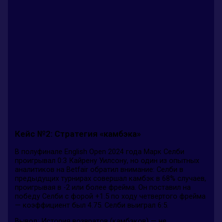
Кейс №2: Стратегия «камбэка»
В полуфинале English Open 2024 года Марк Селби
проигрывал 0:3 Кайрену Уилсону, но один из опытных
аналитиков на Betfair обратил внимание: Селби в
предыдущих турнирах совершал камбэк в 68% случаев,
проигрывая в -2 или более фрейма. Он поставил на
победу Селби с форой +1.5 по ходу четвертого фрейма
— коэффициент был 4.75. Селби выиграл 6:5.
Вывод: История возвратов (камбэков) — не