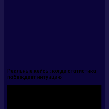
Реальные кейсы: когда статистика
побеждает интуицию