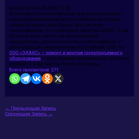
AndreyTech
09-05-2026 13:59
Если кому-то в теме статьи как раз актуален ремонт
или модернизация кранового хозяйства (мостовые,
козловые краны, кран-балки, тали, системы
токоподвода и т.п.), посмотрите ребят из ЭДАКС. У них
большой опыт работы на промышленных
предприятиях, делают и монтаж, и обслуживание, и
реконструкцию металлических конструкций. Сайт тут:
ООО «ЭДАКС» — ремонт и монтаж грузоподъёмного
оборудования
— есть примеры выполненных объектов
и раздел с ответами на типовые вопросы.
Всего просмотров:
271
4
←
Предыдущая Запись
Следующая Запись
→