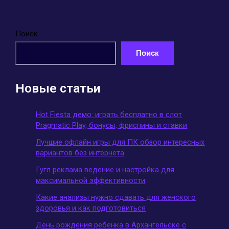
Поиск
Поиск
Новые статьи
Hot Fiesta демо: играть бесплатно в слот
Pragmatic Play, бонусы, фриспины и ставки
Лучшие офлайн игры для ПК обзор интересных
вариантов без интернета
Гугл реклама ведение и настройка для
максимальной эффективности
Какие анализы нужно сдавать для женского
здоровья и как подготовиться
День рождения ребенка в Архангельске с