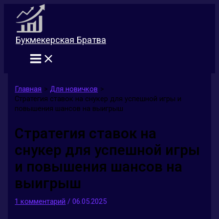
Перейти
к
содержимому
Букмекерская Братва
Главная
Для новичков
Стратегия ставок на снукер для успешной игры и
повышения шансов на выигрыш
Стратегия ставок на
снукер для успешной игры
и повышения шансов на
выигрыш
1 комментарий
/
06.05.2025