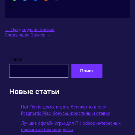
7
1
←
Предыдущая Запись
Следующая Запись
→
Поиск
Поиск
Новые статьи
Hot Fiesta демо: играть бесплатно в слот
Pragmatic Play, бонусы, фриспины и ставки
Лучшие офлайн игры для ПК обзор интересных
вариантов без интернета