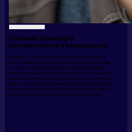
Обучение бильярду в
Москве:копенки и возможности
Бильярд — это не просто увлекательная игра, а
настоящий спорт, который требует концентрации,
точности и стратегии. Если вы хотите оставить
незабываемые впечатления и приобрести новые
навыки, обучение бильярду в Москве — отличный
выбор. В этом городе находятся лучшие тренеры и
уникальные школы, где можно не только освоить
основы, но и достичь значительных успехов.