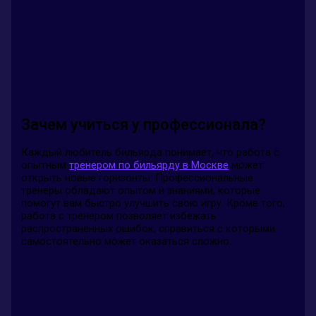
Зачем учиться у профессионала?
Каждый любитель бильярда понимает, что работа с
опытным
тренером по бильярду в Москве
может
открыть новые горизонты. Профессиональные
тренеры обладают опытом и знаниями, которые
помогут вам быстро улучшить свою игру. Кроме того,
работа с тренером позволяет избежать
распространенных ошибок, справиться с которыми
самостоятельно может оказаться сложно.