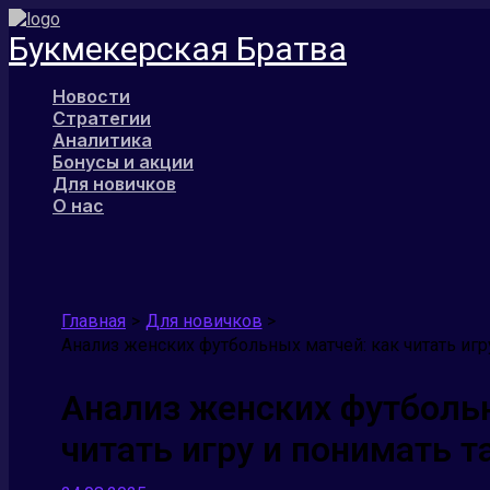
Перейти
к
Букмекерская Братва
содержимому
Новости
Стратегии
Аналитика
Бонусы и акции
Для новичков
О нас
Поиск
Главная
Для новичков
Анализ женских футбольных матчей: как читать игр
Анализ женских футбольн
читать игру и понимать 