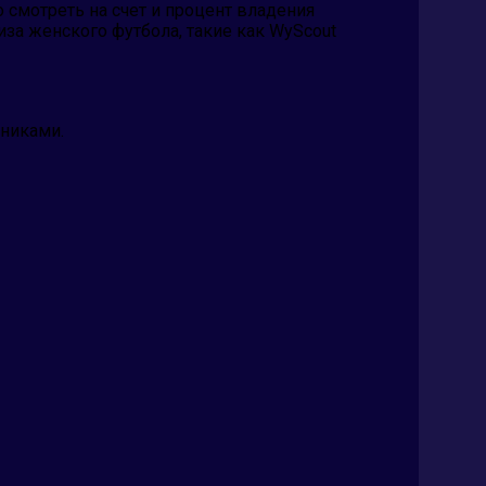
 смотреть на счет и процент владения
за женского футбола, такие как WyScout
никами.