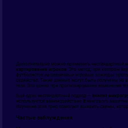
Дополнительно можно применить нестандартный м
картирование игроков
. Это метод, при котором и
футболисток на различные игровые эпизоды: пропу
судейство. Такие данные могут быть получены из 
тела. Это ценно при прогнозировании изменения те
Еще один нестандартный подход —
анализ микрогр
используется взаимодействие флангового защитни
Изучение этих трио помогает выявить схемы, кото
Частые заблуждения