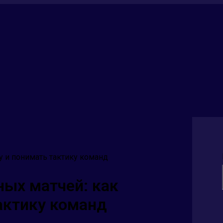
у и понимать тактику команд
ых матчей: как
тактику команд