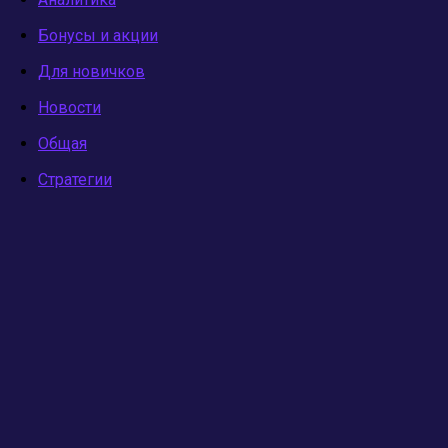
Бонусы и акции
Для новичков
Новости
Общая
Стратегии