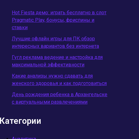
Hot Fiesta демо: играть бесплатно в слот
Pragmatic Play, бонусы, фриспины и
ставки
Лучшие офлайн игры для ПК обзор
интересных вариантов без интернета
Гугл реклама ведение и настройка для
максимальной эффективности
Какие анализы нужно сдавать для
женского здоровья и как подготовиться
День рождения ребенка в Архангельске
с виртуальными развлечениями
Категории
Аналитика