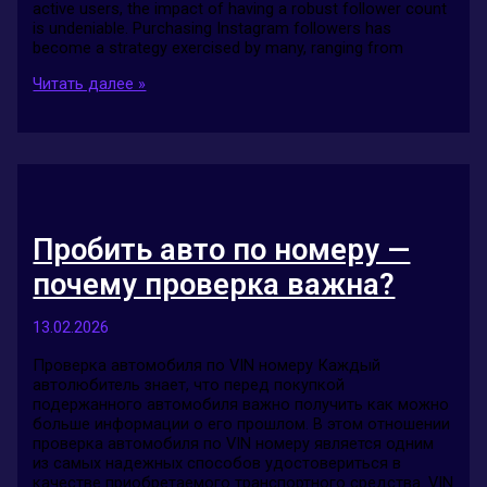
active users, the impact of having a robust follower count
is undeniable. Purchasing Instagram followers has
become a strategy exercised by many, ranging from
Cheap
Читать далее »
Instagram
Followers
Can
Boost
Your
Online
Influence
Strategically
Пробить авто по номеру —
почему проверка важна?
13.02.2026
Проверка автомобиля по VIN номеру Каждый
автолюбитель знает, что перед покупкой
подержанного автомобиля важно получить как можно
больше информации о его прошлом. В этом отношении
проверка автомобиля по VIN номеру является одним
из самых надежных способов удостовериться в
качестве приобретаемого транспортного средства. VIN