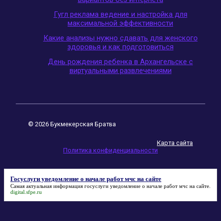
Гугл реклама ведение и настройка для
максимальной эффективности
Какие анализы нужно сдавать для женского
здоровья и как подготовиться
День рождения ребенка в Архангельске с
виртуальными развлечениями
© 2026 Букмекерская Братва
Карта сайта
Политика конфиденциальности
Госуслуги уведомление о начале работ мчс на сайте
Самая актуальная информация
госуслуги уведомление о начале работ мчс на сайте
.
digital.sfpe.ru