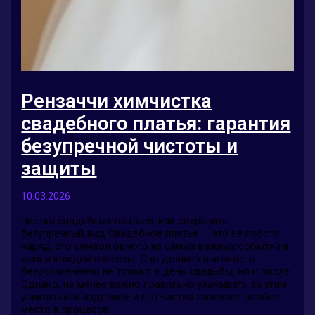
Рензаччи химчистка
свадебного платья: гарантия
безупречной чистоты и
защиты
10.03.2026
Чистка свадебных платьев: как сохранить
безупречный вид Свадебное платье — это не просто
наряд, это символ одного из самых важных событий в
жизни каждой невесты. Оно должно выглядеть
безукоризненно не только в день свадьбы, но и после.
Однако, не менее важно правильно ухаживать за этим
уникальным изделием и его чистка занимает особое
место в процессе