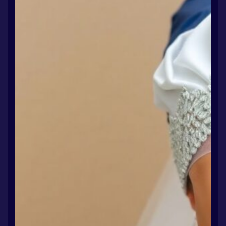
карьерные
перспективы