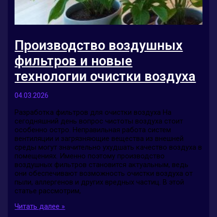
Производство воздушных
фильтров и новые
технологии очистки воздуха
04.03.2026
Разработка фильтров для очистки воздуха На
сегодняшний день вопрос чистоты воздуха стоит
особенно остро. Неправильная работа систем
вентиляции и загрязняющие вещества из внешней
среды могут значительно ухудшать качество воздуха в
помещениях. Именно поэтому производство
воздушных фильтров становится актуальным, ведь
они обеспечивают возможность очистки воздуха от
пыли, аллергенов и других вредных частиц. В этой
статье рассмотрим,
Производство
Читать далее »
воздушных