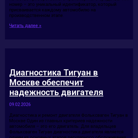
номер – это уникальный идентификатор, который
присваивается каждому автомобилю на
производственном этапе.
Пробить
Читать далее »
авто
по
номеру
—
почему
проверка
важна?
Диагностика Тигуан в
Москве обеспечит
надежность двигателя
09.02.2026
Диагностика и ремонт двигателя Фольксваген Тигуан в
Москве Один из главных критериев надежности
автомобиля – это его двигатель. Для владельцев
Фольксваген Тигуан диагностика двигателя является
одним из основных этапов регулярного обслуживания.