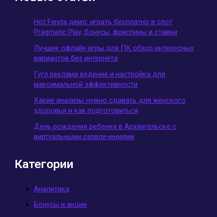
Hot Fiesta демо: играть бесплатно в слот
Pragmatic Play, бонусы, фриспины и ставки
Лучшие офлайн игры для ПК обзор интересных
вариантов без интернета
Гугл реклама ведение и настройка для
максимальной эффективности
Какие анализы нужно сдавать для женского
здоровья и как подготовиться
День рождения ребенка в Архангельске с
виртуальными развлечениями
Категории
Аналитика
Бонусы и акции