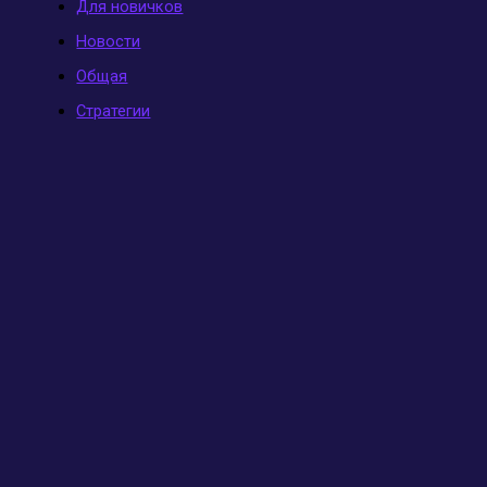
Для новичков
Новости
Общая
Стратегии