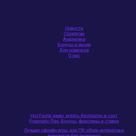
Новости
Стратегии
Аналитика
Бонусы и акции
Для новичков
О нас
Hot Fiesta демо: играть бесплатно в слот
Pragmatic Play, бонусы, фриспины и ставки
Лучшие офлайн игры для ПК обзор интересных
вариантов без интернета