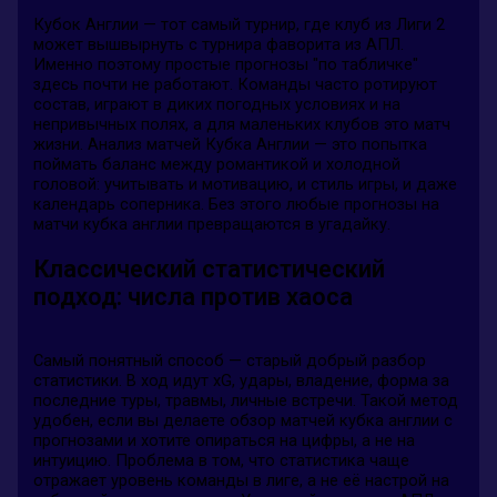
Кубок Англии — тот самый турнир, где клуб из Лиги 2
может вышвырнуть с турнира фаворита из АПЛ.
Именно поэтому простые прогнозы "по табличке"
здесь почти не работают. Команды часто ротируют
состав, играют в диких погодных условиях и на
непривычных полях, а для маленьких клубов это матч
жизни. Анализ матчей Кубка Англии — это попытка
поймать баланс между романтикой и холодной
головой: учитывать и мотивацию, и стиль игры, и даже
календарь соперника. Без этого любые прогнозы на
матчи кубка англии превращаются в угадайку.
Классический статистический
подход: числа против хаоса
Самый понятный способ — старый добрый разбор
статистики. В ход идут xG, удары, владение, форма за
последние туры, травмы, личные встречи. Такой метод
удобен, если вы делаете обзор матчей кубка англии с
прогнозами и хотите опираться на цифры, а не на
интуицию. Проблема в том, что статистика чаще
отражает уровень команды в лиге, а не её настрой на