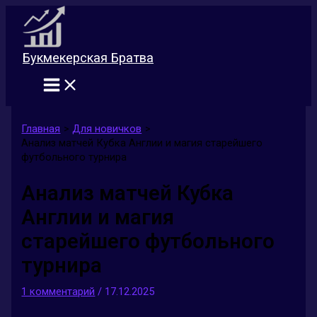
Перейти
к
содержимому
Букмекерская Братва
Главная
Для новичков
Анализ матчей Кубка Англии и магия старейшего
футбольного турнира
Анализ матчей Кубка
Англии и магия
старейшего футбольного
турнира
1 комментарий
/
17.12.2025