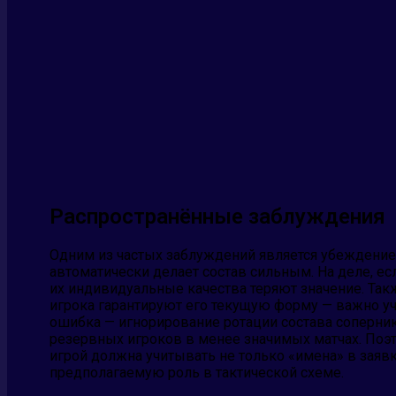
Распространённые заблуждения
Одним из частых заблуждений является убеждение,
автоматически делает состав сильным. На деле, е
их индивидуальные качества теряют значение. Так
игрока гарантируют его текущую форму — важно у
ошибка — игнорирование ротации состава соперни
резервных игроков в менее значимых матчах. Поэ
игрой должна учитывать не только «имена» в заявк
предполагаемую роль в тактической схеме.