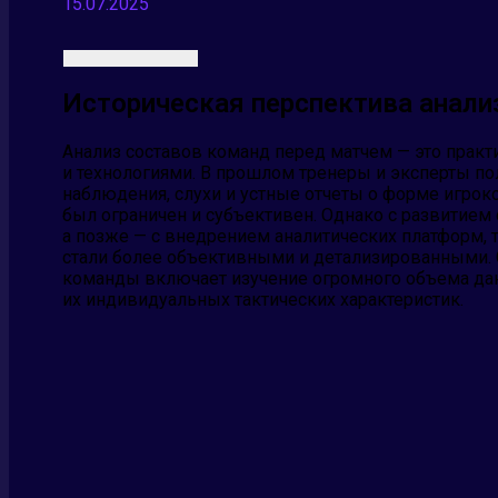
15.07.2025
Историческая перспектива анали
Анализ составов команд перед матчем — это практи
и технологиями. В прошлом тренеры и эксперты по
наблюдения, слухи и устные отчеты о форме игро
был ограничен и субъективен. Однако с развитием 
а позже — с внедрением аналитических платформ, та
стали более объективными и детализированными. С
команды включает изучение огромного объема дан
их индивидуальных тактических характеристик.