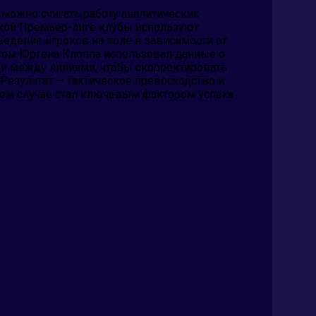
можно считать работу аналитических
ской Премьер-лиге клубы используют
едение игроков на поле в зависимости от
ством Юргена Клоппа использовал данные о
ии между линиями, чтобы скорректировать
 Результат — тактическое превосходство и
том случае стал ключевым фактором успеха.