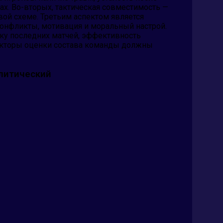
х. Во-вторых, тактическая совместимость —
ой схеме. Третьим аспектом является
конфликты, мотивация и моральный настрой.
ку последних матчей, эффективность
факторы оценки состава команды должны
алитический