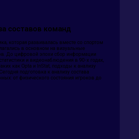
за составов команд
ка, которая развивалась вместе со спортом
лагались в основном на визуальные
ков. До цифровой эпохи сбор информации
статистики и видеонаблюдения в 90-х годах,
ких как Opta и InStat, подходы к анализу
егодня подготовка к анализу состава
ных: от физического состояния игроков до