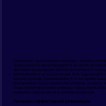
Существует два основных подхода к анализу состав
Традиционный метод базируется на опыте тренеров
просмотр предыдущих матчей, интуитивную оценку
впечатлений от их выступлений. Этот подход часто
низших уровнях соревнований. В то же время анали
(ожидаемые голы), количество отборов, точность пе
Такая стратегия анализа команды перед игрой поз
выявлять слабые места в составе соперника.
Примеры эффективной реализации