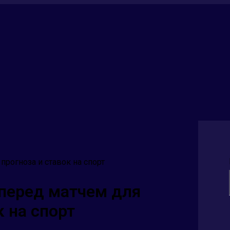
прогноза и ставок на спорт
 перед матчем для
к на спорт