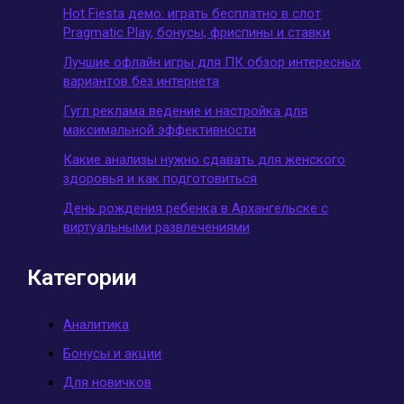
Hot Fiesta демо: играть бесплатно в слот
Pragmatic Play, бонусы, фриспины и ставки
Лучшие офлайн игры для ПК обзор интересных
вариантов без интернета
Гугл реклама ведение и настройка для
максимальной эффективности
Какие анализы нужно сдавать для женского
здоровья и как подготовиться
День рождения ребенка в Архангельске с
виртуальными развлечениями
Категории
Аналитика
Бонусы и акции
Для новичков