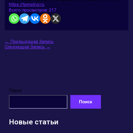
https://tpmstroi.ru
.
Всего просмотров:
217
←
Предыдущая Запись
Следующая Запись
→
Поиск
Поиск
Новые статьи