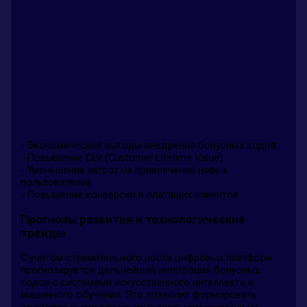
- Экономические выгоды внедрения бонусных кодов:
- Повышение CLV (Customer Lifetime Value)
- Уменьшение затрат на привлечение новых
пользователей
- Повышение конверсии в платящих клиентов
Прогнозы развития и технологические
тренды
С учетом стремительного роста цифровых платформ
прогнозируется дальнейшая интеграция бонусных
кодов с системами искусственного интеллекта и
машинного обучения. Это позволит формировать
адаптивные предложения в реальном времени на