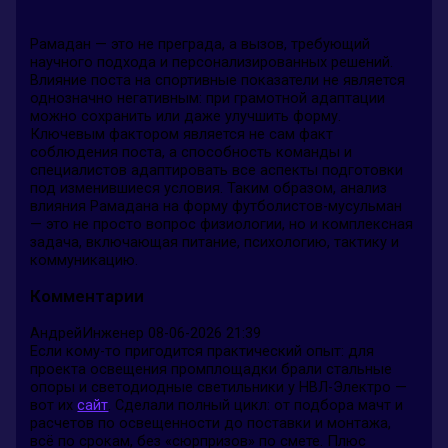
Рамадан — это не преграда, а вызов, требующий
научного подхода и персонализированных решений.
Влияние поста на спортивные показатели не является
однозначно негативным: при грамотной адаптации
можно сохранить или даже улучшить форму.
Ключевым фактором является не сам факт
соблюдения поста, а способность команды и
специалистов адаптировать все аспекты подготовки
под изменившиеся условия. Таким образом, анализ
влияния Рамадана на форму футболистов-мусульман
— это не просто вопрос физиологии, но и комплексная
задача, включающая питание, психологию, тактику и
коммуникацию.
Комментарии
АндрейИнженер
08-06-2026 21:39
Если кому-то пригодится практический опыт: для
проекта освещения промплощадки брали стальные
опоры и светодиодные светильники у НВЛ-Электро —
вот их
сайт
. Сделали полный цикл: от подбора мачт и
расчетов по освещенности до поставки и монтажа,
всё по срокам, без «сюрпризов» по смете. Плюс