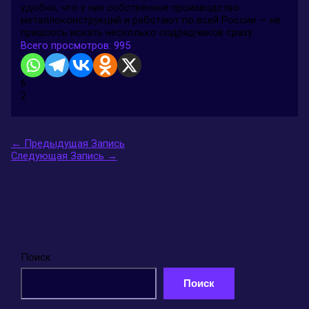
удобно, что у них собственное производство
металлоконструкций и работают по всей России — не
пришлось искать несколько подрядчиков сразу.
Всего просмотров:
995
6
2
←
Предыдущая Запись
Следующая Запись
→
Поиск
Поиск