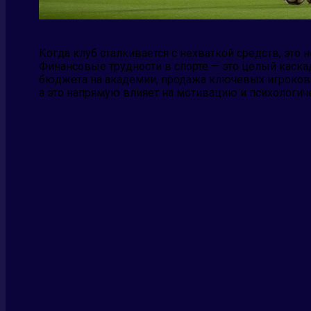
Когда клуб сталкивается с нехваткой средств, это 
Финансовые трудности в спорте — это целый каска
бюджета на академии, продажа ключевых игроков.
а это напрямую влияет на мотивацию и психологич