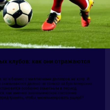
х клубов: как они отражаются
и, но и бизнес с миллионами долларов на кону. И
я сказываются далеко не только на бухгалтерских
 становится особенно заметным в период
ся: как именно экономическое состояние
о предпринять, чтобы минимизировать ущерб?