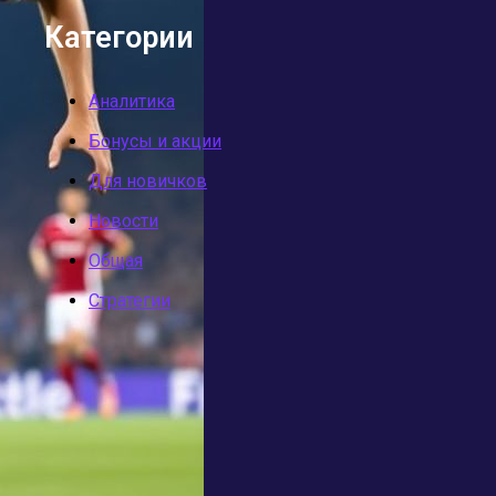
Категории
Аналитика
Бонусы и акции
Для новичков
Новости
Общая
Стратегии