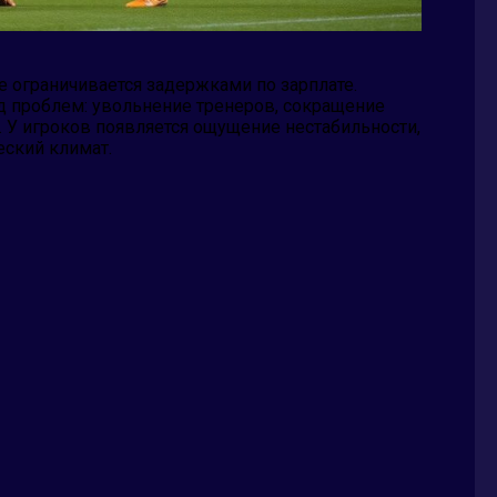
не ограничивается задержками по зарплате.
д проблем: увольнение тренеров, сокращение
 У игроков появляется ощущение нестабильности,
еский климат.