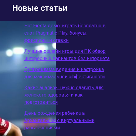
Новые статьи
Hot Fiesta демо: играть бесплатно в
слот Pragmatic Play, бонусы,
фриспины и ставки
Лучшие офлайн игры для ПК обзор
интересных вариантов без интернета
Гугл реклама ведение и настройка
для максимальной эффективности
Какие анализы нужно сдавать для
женского здоровья и как
подготовиться
День рождения ребенка в
Архангельске с виртуальными
развлечениями