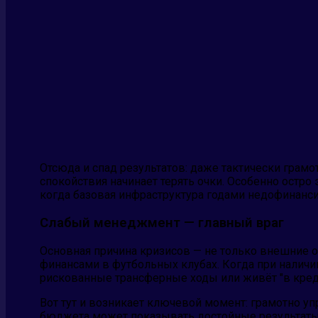
Отсюда и спад результатов: даже тактически грамо
спокойствия начинает терять очки. Особенно остро
когда базовая инфраструктура годами недофинанси
Слабый менеджмент — главный враг
Основная причина кризисов — не только внешние о
финансами в футбольных клубах. Когда при наличи
рискованные трансферные ходы или живёт "в креди
Вот тут и возникает ключевой момент: грамотно у
бюджета может показывать достойные результаты.