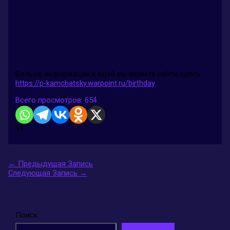
Больше информации и идей вы можете найти здесь:
https://p-kamchatsky.warpoint.ru/birthday
.
Всего просмотров:
654
11
←
Предыдущая Запись
Следующая Запись
→
Поиск