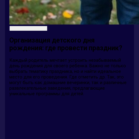
Организация детского дня
рождения: где провести праздник?
Каждый родитель мечтает устроить незабываемый
день рождения для своего ребенка. Важно не только
выбрать тематику праздника, но и найти идеальное
место для его проведения. Где отметить др. Так, это
могут быть как домашние вечеринки, так и различные
развлекательные заведения, предлагающие
уникальные программы для детей.