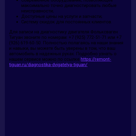
Современное оборудование, позволяющее
максимально точно диагностировать любые
неисправности;
Доступные цены на услуги и запчасти;
Систему скидок для постоянных клиентов.
Для записи на диагностику двигателя Фольксваген
Тигуан звоните по номерам: +7 (925) 772-51-71 или +7
(926) 619-60-50. Полностью полагаясь на наши знания
и навыки, вы можете быть уверены в том, что ваш
автомобиль в надежных руках. Подробно узнать о
нашем сервисе можно по ссылке
https://remont-
tiguan.ru/diagnostika-dvigatelya-tiguan/
.