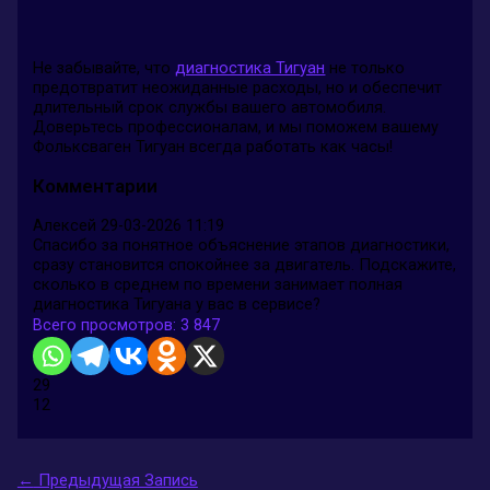
Не забывайте, что
диагностика Тигуан
не только
предотвратит неожиданные расходы, но и обеспечит
длительный срок службы вашего автомобиля.
Доверьтесь профессионалам, и мы поможем вашему
Фольксваген Тигуан всегда работать как часы!
Комментарии
Алексей
29-03-2026 11:19
Спасибо за понятное объяснение этапов диагностики,
сразу становится спокойнее за двигатель. Подскажите,
сколько в среднем по времени занимает полная
диагностика Тигуана у вас в сервисе?
Всего просмотров:
3 847
29
12
←
Предыдущая Запись