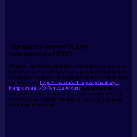
Где купить запчасти для
компрессора LB30?
Лучший способ приобрести запчасти для компрессора
LB30 Remeza – это обратиться к специализированным
магазинам и интернет-площадкам. Одним из таких мест
является сайт
https://zipko.ru/catalog/zapchasti-dlya-
kompressora-lb30-Remeza-Aircast
, где предлагают
широкий выбор деталей. В каталоге можно найти все
необходимые комплектующие, а также специальные
предложения и акции.