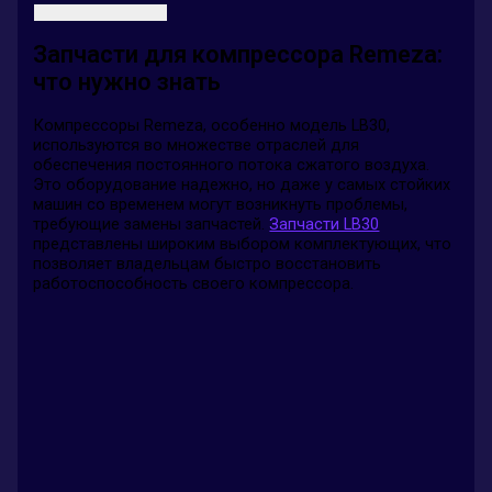
Запчасти для компрессора Remeza:
что нужно знать
Компрессоры Remeza, особенно модель LB30,
используются во множестве отраслей для
обеспечения постоянного потока сжатого воздуха.
Это оборудование надежно, но даже у самых стойких
машин со временем могут возникнуть проблемы,
требующие замены запчастей.
Запчасти LB30
представлены широким выбором комплектующих, что
позволяет владельцам быстро восстановить
работоспособность своего компрессора.