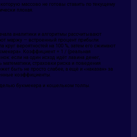
за которую массово не готовы ставить по текущему
ически плохая.
Сначала аналитики и алгоритмы рассчитывают
яют маржу — встроенный процент прибыли.
а круг вероятностей на 100 %, затем его сжимают
кмекера». Коэффициент = 1 / (реальная
ок: если на один исход идёт лавина денег,
 математики, страховки риска и поведения
жет быть не просто слабее, а ещё и «наказан» за
шенные коэффициенты.
оделью букмекера и кошельком толпы.