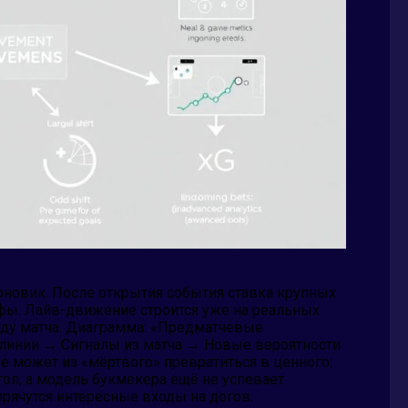
ерновик. После открытия события ставка крупных
фы. Лайв-движение строится уже на реальных
ходу матча. Диаграмма: «Предматчевые
линии → Сигналы из матча → Новые вероятности
ве может из «мёртвого» превратиться в ценного:
гол, а модель букмекера ещё не успевает
прячутся интересные входы на догов.