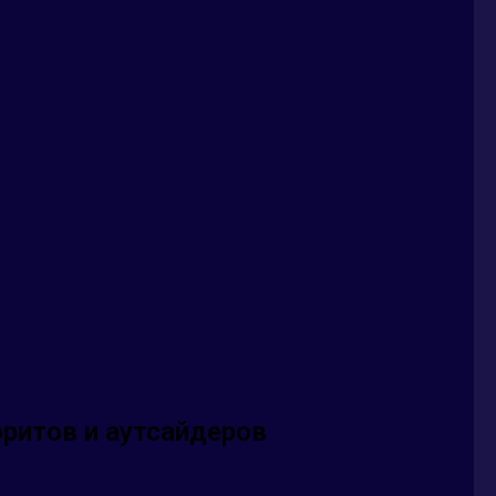
ритов и аутсайдеров