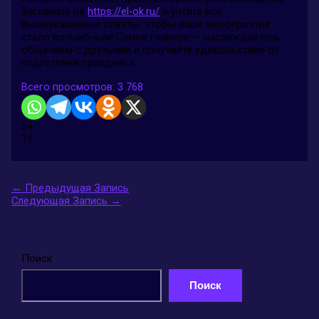
Загляните на
https://el-ok.ru/
и учтите все
вышеуказанные советы, чтобы ваше мероприятие
стало волшебным! Самое главное — наслаждайтесь
общением с друзьями и получайте удовольствие от
подготовки праздника.
Всего просмотров:
3 768
34
11
←
Предыдущая Запись
Следующая Запись
→
Поиск
Поиск