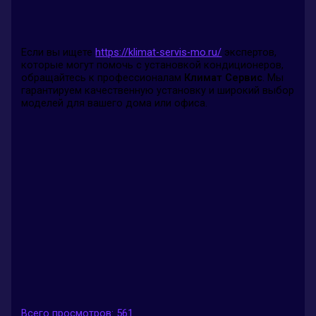
Если вы ищете
https://klimat-servis-mo.ru/
экспертов,
которые могут помочь с установкой кондиционеров,
обращайтесь к профессионалам
Климат Сервис
. Мы
гарантируем качественную установку и широкий выбор
моделей для вашего дома или офиса.
Всего просмотров:
561