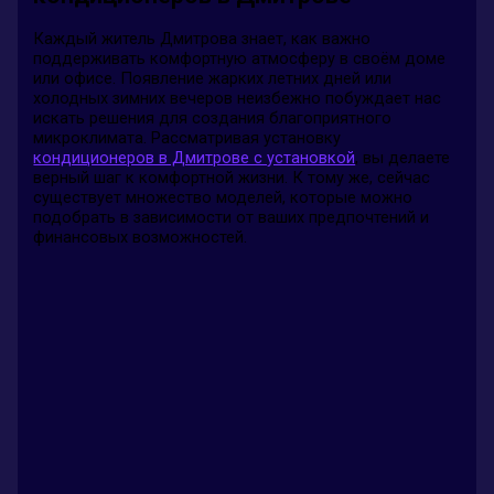
Каждый житель Дмитрова знает, как важно
поддерживать комфортную атмосферу в своём доме
или офисе. Появление жарких летних дней или
холодных зимних вечеров неизбежно побуждает нас
искать решения для создания благоприятного
микроклимата. Рассматривая установку
кондиционеров в Дмитрове с установкой
, вы делаете
верный шаг к комфортной жизни. К тому же, сейчас
существует множество моделей, которые можно
подобрать в зависимости от ваших предпочтений и
финансовых возможностей.