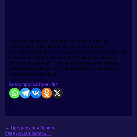
Поэтому, прежде чем завести новую ставку на
победителя Лиги наций или на то, кто станет
президентом США, стоит оценить не только цифры, но
и условия, на которых вам эти ставки предлагают.
Долгосрочная игра — это инвестиция, и как любая
инвестиция, она требует расчётливости, терпения и
правильного партнёра.
Всего просмотров:
284
3
1
←
Предыдущая Запись
Следующая Запись
→