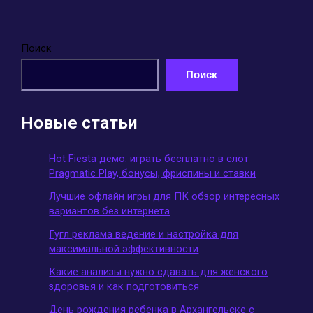
Поиск
Поиск
Новые статьи
Hot Fiesta демо: играть бесплатно в слот
Pragmatic Play, бонусы, фриспины и ставки
Лучшие офлайн игры для ПК обзор интересных
вариантов без интернета
Гугл реклама ведение и настройка для
максимальной эффективности
Какие анализы нужно сдавать для женского
здоровья и как подготовиться
День рождения ребенка в Архангельске с