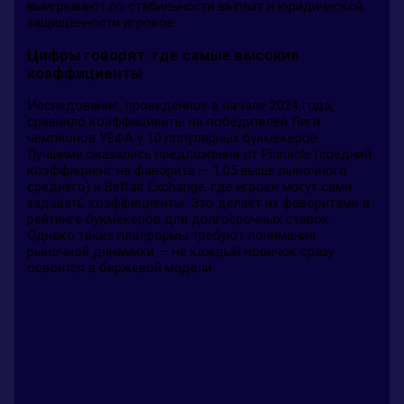
выигрывают по стабильности выплат и юридической
защищённости игроков.
Цифры говорят: где самые высокие
коэффициенты
Исследование, проведённое в начале 2024 года,
сравнило коэффициенты на победителей Лиги
чемпионов УЕФА у 10 популярных букмекеров.
Лучшими оказались предложения от Pinnacle (средний
коэффициент на фаворита — 1.05 выше рыночного
среднего) и Betfair Exchange, где игроки могут сами
задавать коэффициенты. Это делает их фаворитами в
рейтинге букмекеров для долгосрочных ставок.
Однако такие платформы требуют понимания
рыночной динамики — не каждый новичок сразу
освоится в биржевой модели.