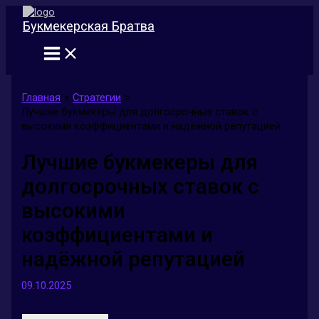
Перейти
к
Букмекерская Братва
содержимому
Главная
Стратегии
Лучшие букмекеры для долгосрочных ставок с
высокими коэффициентами и надёжной репутацией
Лучшие букмекеры для
долгосрочных ставок с
высокими
коэффициентами и
надёжной репутацией
09.10.2025