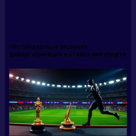
Нестандартные решения:
диверсификация и ставки вне спорта