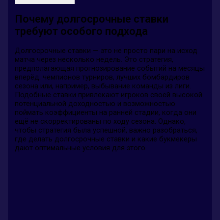
Почему долгосрочные ставки
требуют особого подхода
Долгосрочные ставки — это не просто пари на исход
матча через несколько недель. Это стратегия,
предполагающая прогнозирование событий на месяцы
вперёд: чемпионов турниров, лучших бомбардиров
сезона или, например, выбывание команды из лиги.
Подобные ставки привлекают игроков своей высокой
потенциальной доходностью и возможностью
поймать коэффициенты на ранней стадии, когда они
ещё не скорректированы по ходу сезона. Однако,
чтобы стратегия была успешной, важно разобраться,
где делать долгосрочные ставки и какие букмекеры
дают оптимальные условия для этого.