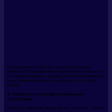
Профессионалы работают на дистанции. Даже
разница в 0,5% маржи может существенно повлиять на
итоговую доходность. Серьёзные игроки отслеживают,
где коэффициенты выше, и используют это в свою
пользу.
4. Лояльность к профессиональным
стратегиям
Ставки по арбитражу, валуи или по статистике — это не