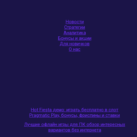
Новости
Стратегии
Аналитика
Бонусы и акции
Для новичков
О нас
Hot Fiesta демо: играть бесплатно в слот
Pragmatic Play, бонусы, фриспины и ставки
Лучшие офлайн игры для ПК обзор интересных
вариантов без интернета