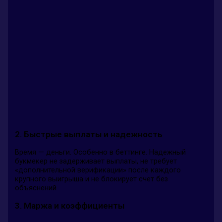
2. Быстрые выплаты и надежность
Время — деньги. Особенно в беттинге. Надежный
букмекер не задерживает выплаты, не требует
«дополнительной верификации» после каждого
крупного выигрыша и не блокирует счет без
объяснений.
3. Маржа и коэффициенты