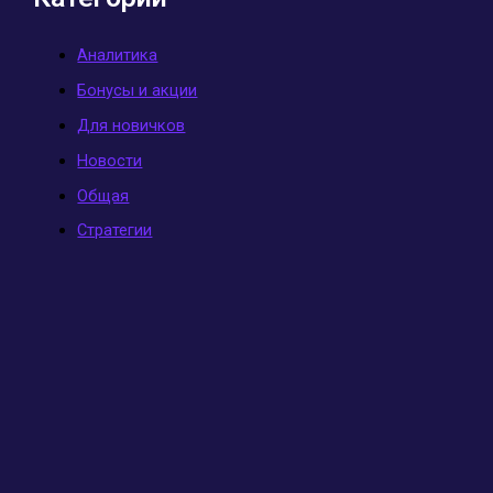
Аналитика
Бонусы и акции
Для новичков
Новости
Общая
Стратегии