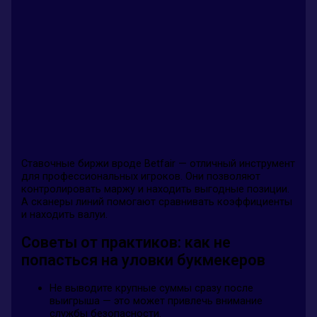
Ставочные биржи вроде Betfair — отличный инструмент
для профессиональных игроков. Они позволяют
контролировать маржу и находить выгодные позиции.
А сканеры линий помогают сравнивать коэффициенты
и находить валуи.
Советы от практиков: как не
попасться на уловки букмекеров
Не выводите крупные суммы сразу после
выигрыша — это может привлечь внимание
службы безопасности.