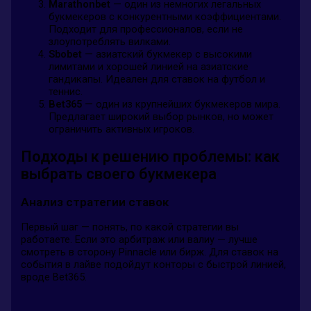
Marathonbet
— один из немногих легальных
букмекеров с конкурентными коэффициентами.
Подходит для профессионалов, если не
злоупотреблять вилками.
Sbobet
— азиатский букмекер с высокими
лимитами и хорошей линией на азиатские
гандикапы. Идеален для ставок на футбол и
теннис.
Bet365
— один из крупнейших букмекеров мира.
Предлагает широкий выбор рынков, но может
ограничить активных игроков.
Подходы к решению проблемы: как
выбрать своего букмекера
Анализ стратегии ставок
Первый шаг — понять, по какой стратегии вы
работаете. Если это арбитраж или валиу — лучше
смотреть в сторону Pinnacle или бирж. Для ставок на
события в лайве подойдут конторы с быстрой линией,
вроде Bet365.