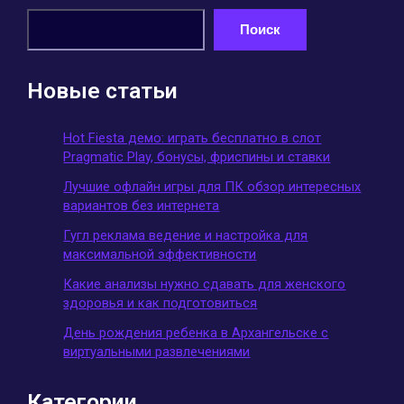
Поиск
Новые статьи
Hot Fiesta демо: играть бесплатно в слот
Pragmatic Play, бонусы, фриспины и ставки
Лучшие офлайн игры для ПК обзор интересных
вариантов без интернета
Гугл реклама ведение и настройка для
максимальной эффективности
Какие анализы нужно сдавать для женского
здоровья и как подготовиться
День рождения ребенка в Архангельске с
виртуальными развлечениями
Категории