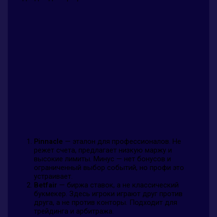
Pinnacle
— эталон для профессионалов. Не
режет счета, предлагает низкую маржу и
высокие лимиты. Минус — нет бонусов и
ограниченный выбор событий, но профи это
устраивает.
Betfair
— биржа ставок, а не классический
букмекер. Здесь игроки играют друг против
друга, а не против конторы. Подходит для
трейдинга и арбитража.