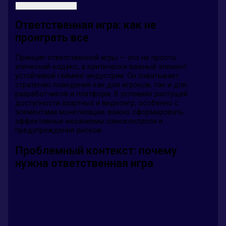
Ответственная игра: как не
проиграть все
Принцип ответственной игры — это не просто
этический кодекс, а критически важный элемент
устойчивой гейминг-индустрии. Он охватывает
стратегию поведения как для игроков, так и для
разработчиков и платформ. В условиях растущей
доступности азартных и видеоигр, особенно с
элементами монетизации, важно сформировать
эффективные механизмы самоконтроля и
предупреждения рисков.
Проблемный контекст: почему
нужна ответственная игра