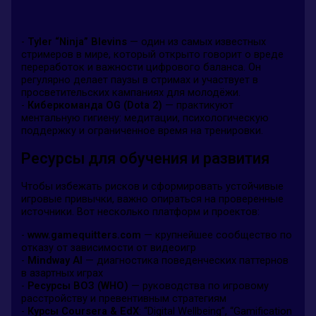
-
Tyler “Ninja” Blevins
— один из самых известных
стримеров в мире, который открыто говорит о вреде
переработок и важности цифрового баланса. Он
регулярно делает паузы в стримах и участвует в
просветительских кампаниях для молодёжи.
-
Киберкоманда OG (Dota 2)
— практикуют
ментальную гигиену: медитации, психологическую
поддержку и ограниченное время на тренировки.
Ресурсы для обучения и развития
Чтобы избежать рисков и сформировать устойчивые
игровые привычки, важно опираться на проверенные
источники. Вот несколько платформ и проектов:
-
www.gamequitters.com
— крупнейшее сообщество по
отказу от зависимости от видеоигр
-
Mindway AI
— диагностика поведенческих паттернов
в азартных играх
-
Ресурсы ВОЗ (WHO)
— руководства по игровому
расстройству и превентивным стратегиям
-
Курсы Coursera & EdX
: “Digital Wellbeing”, “Gamification