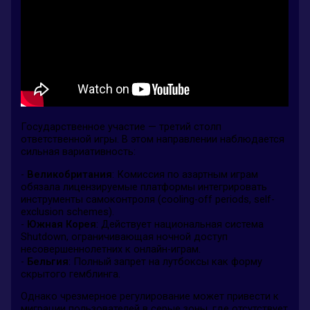
Государственное участие — третий столп
ответственной игры. В этом направлении наблюдается
сильная вариативность:
-
Великобритания
: Комиссия по азартным играм
обязала лицензируемые платформы интегрировать
инструменты самоконтроля (cooling-off periods, self-
exclusion schemes).
-
Южная Корея
: Действует национальная система
Shutdown, ограничивающая ночной доступ
несовершеннолетних к онлайн-играм.
-
Бельгия
: Полный запрет на лутбоксы как форму
скрытого гемблинга.
Однако чрезмерное регулирование может привести к
миграции пользователей в серые зоны, где отсутствует