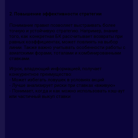
2. Повышение эффективности стратегии
Понимание правил позволяет выстраивать более
точную и устойчивую стратегию. Например, знание
того, как конкретная БК рассчитывает возвраты при
равных коэффициентах, может повлиять на выбор
линии. Также важно учитывать особенности работы с
азиатскими форами, тоталами и комбинированными
ставками.
Игрок, владеющий информацией, получает
конкурентное преимущество:
- Может избегать ловушек в условиях акций
- Лучше анализирует риски при ставках «вживую»
- Понимает, когда и как можно использовать кэш-аут
или частичный выкуп ставки