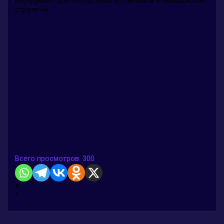
инструмент для построения устойчивой и прибыльной
стратегии.
Всего просмотров:
300
4
1