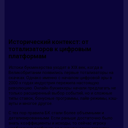
Исторический контекст: от
тотализаторов к цифровым
платформам
Истоки букмекерства уходят в XIX век, когда в
Великобритании появились первые тотализаторы на
скачках. Однако именно с началом цифровой эры в
2000-х годах индустрия пережила настоящую
революцию. Онлайн-букмекеры начали предлагать не
только расширенный выбор событий, но и сложные
типы ставок, бонусные программы, лайв-режимы, кэш-
ауты и многое другое.
С тех пор правила БК стали более объемными и
детализированными. Если раньше достаточно было
знать коэффициенты и исходы, то сейчас игроку