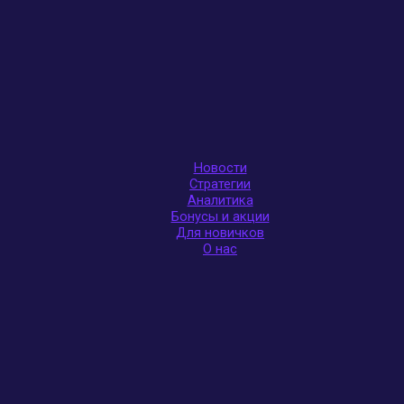
Новости
Стратегии
Аналитика
Бонусы и акции
Для новичков
О нас