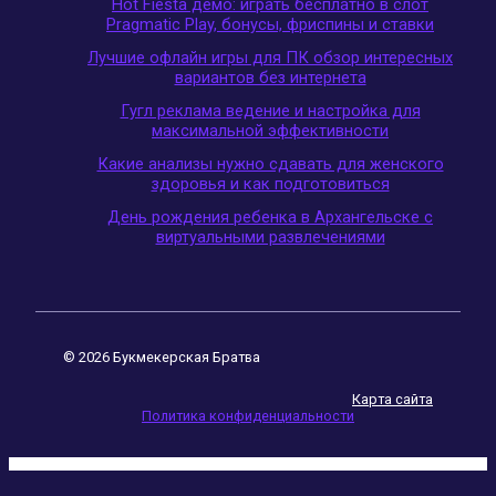
Hot Fiesta демо: играть бесплатно в слот
Pragmatic Play, бонусы, фриспины и ставки
Лучшие офлайн игры для ПК обзор интересных
вариантов без интернета
Гугл реклама ведение и настройка для
максимальной эффективности
Какие анализы нужно сдавать для женского
здоровья и как подготовиться
День рождения ребенка в Архангельске с
виртуальными развлечениями
© 2026 Букмекерская Братва
Карта сайта
Политика конфиденциальности