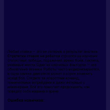
Любая ставка — это не лотерея, а результат анализа.
Стратегии ставок на роботов
строятся на изучении
статистики: победы, поражения, время боёв, тактика,
уязвимые места. Один из ключевых факторов — это
обновления техники. Роботы часто модернизируются,
и одна замена двигателя может в корне изменить
исход боя. Следите за новостями команд,
техническими апгрейдами и даже интервью с
инженерами. Всё это помогает предсказать, как
поведёт себя машина в арене.
Ошибка новичков: