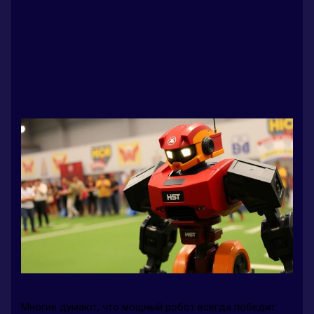
Многие думают, что мощный робот всегда победит.