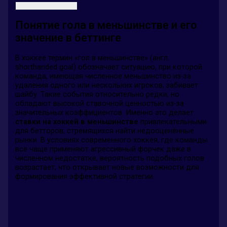
Понятие гола в меньшинстве и его
значение в беттинге
В хоккее термин «гол в меньшинстве» (англ.
shorthanded goal) обозначает ситуацию, при которой
команда, имеющая численное меньшинство из-за
удаления одного или нескольких игроков, забивает
шайбу. Такие события относительно редки, но
обладают высокой ставочной ценностью из-за
значительных коэффициентов. Именно это делает
ставки на хоккей в меньшинстве
привлекательными
для бетторов, стремящихся найти недооценённые
рынки. В условиях современного хоккея, где команды
все чаще применяют агрессивный форчек даже в
численном недостатке, вероятность подобных голов
возрастает, что открывает новые возможности для
формирования эффективной стратегии.