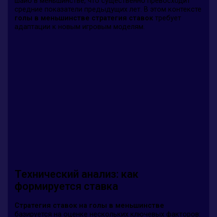
шайб в меньшинстве, что существенно превосходит
средние показатели предыдущих лет. В этом контексте
голы в меньшинстве стратегия ставок
требует
адаптации к новым игровым моделям.
Технический анализ: как
формируется ставка
Стратегия ставок на голы в меньшинстве
базируется на оценке нескольких ключевых факторов: