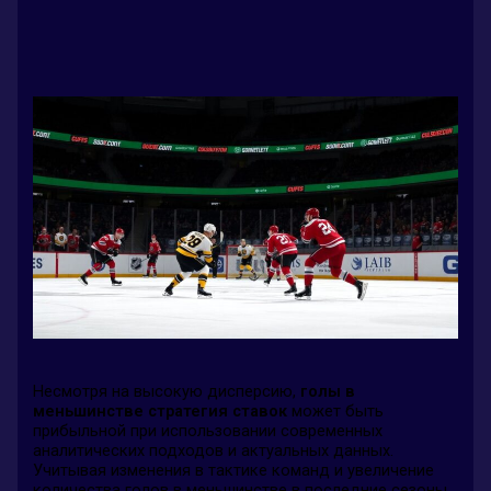
Несмотря на высокую дисперсию,
голы в
меньшинстве стратегия ставок
может быть
прибыльной при использовании современных
аналитических подходов и актуальных данных.
Учитывая изменения в тактике команд и увеличение
количества голов в меньшинстве в последние сезоны,