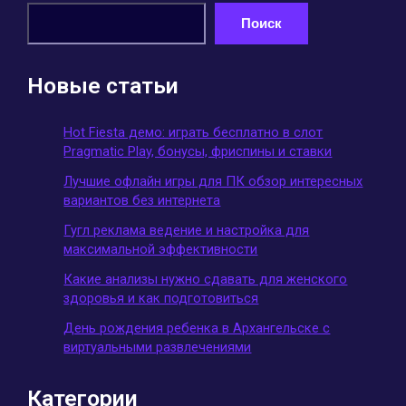
Поиск
Новые статьи
Hot Fiesta демо: играть бесплатно в слот
Pragmatic Play, бонусы, фриспины и ставки
Лучшие офлайн игры для ПК обзор интересных
вариантов без интернета
Гугл реклама ведение и настройка для
максимальной эффективности
Какие анализы нужно сдавать для женского
здоровья и как подготовиться
День рождения ребенка в Архангельске с
виртуальными развлечениями
Категории