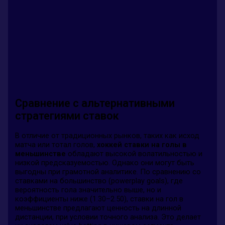
Сравнение с альтернативными
стратегиями ставок
В отличие от традиционных рынков, таких как исход
матча или тотал голов,
хоккей ставки на голы в
меньшинстве
обладают высокой волатильностью и
низкой предсказуемостью. Однако они могут быть
выгодны при грамотной аналитике. По сравнению со
ставками на большинство (powerplay goals), где
вероятность гола значительно выше, но и
коэффициенты ниже (1.30–2.50), ставки на гол в
меньшинстве предлагают ценность на длинной
дистанции, при условии точного анализа. Это делает