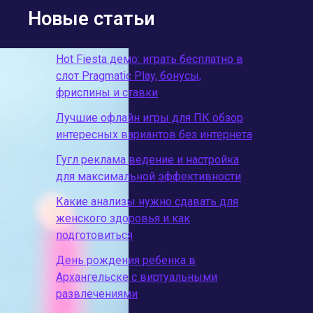
Новые статьи
Hot Fiesta демо: играть бесплатно в
слот Pragmatic Play, бонусы,
фриспины и ставки
Лучшие офлайн игры для ПК обзор
интересных вариантов без интернета
Гугл реклама ведение и настройка
для максимальной эффективности
Какие анализы нужно сдавать для
женского здоровья и как
подготовиться
День рождения ребенка в
Архангельске с виртуальными
развлечениями