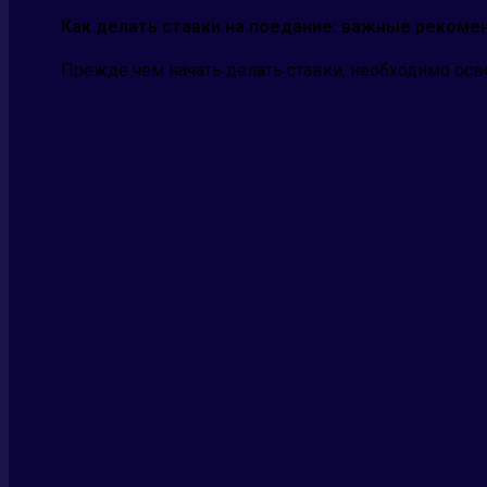
Как делать ставки на поедание: важные рекоме
Прежде чем начать делать ставки, необходимо осв