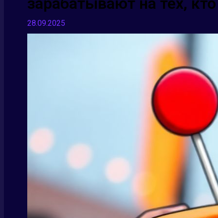
зарабатывают на тех, кто
28.09.2025