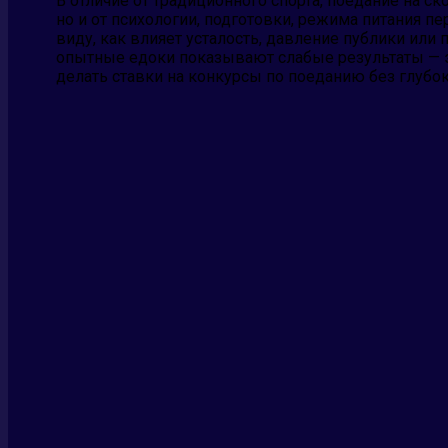
В отличие от традиционного спорта, поедание на ск
но и от психологии, подготовки, режима питания п
виду, как влияет усталость, давление публики или
опытные едоки показывают слабые результаты — э
делать ставки на конкурсы по поеданию без глубо