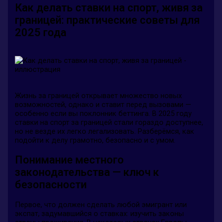
Как делать ставки на спорт, живя за
границей: практические советы для
2025 года
Жизнь за границей открывает множество новых
возможностей, однако и ставит перед вызовами —
особенно если вы поклонник беттинга. В 2025 году
ставки на спорт за границей стали гораздо доступнее,
но не везде их легко легализовать. Разберёмся, как
подойти к делу грамотно, безопасно и с умом.
Понимание местного
законодательства — ключ к
безопасности
Первое, что должен сделать любой эмигрант или
экспат, задумавшийся о ставках: изучить законы