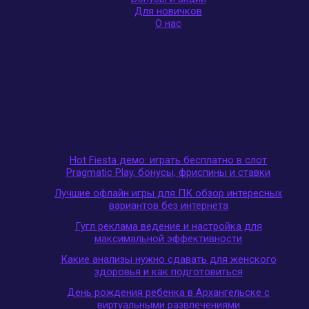
Для новичков
О нас
Hot Fiesta демо: играть бесплатно в слот
Pragmatic Play, бонусы, фриспины и ставки
Лучшие офлайн игры для ПК обзор интересных
вариантов без интернета
Гугл реклама ведение и настройка для
максимальной эффективности
Какие анализы нужно сдавать для женского
здоровья и как подготовиться
День рождения ребенка в Архангельске с
виртуальными развлечениями