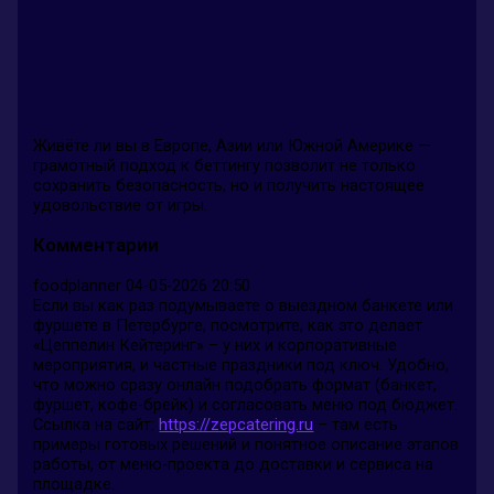
Живёте ли вы в Европе, Азии или Южной Америке —
грамотный подход к беттингу позволит не только
сохранить безопасность, но и получить настоящее
удовольствие от игры.
Комментарии
foodplanner
04-05-2026 20:50
Если вы как раз подумываете о выездном банкете или
фуршете в Петербурге, посмотрите, как это делает
«Цеппелин Кейтеринг» – у них и корпоративные
мероприятия, и частные праздники под ключ. Удобно,
что можно сразу онлайн подобрать формат (банкет,
фуршет, кофе-брейк) и согласовать меню под бюджет.
Ссылка на сайт:
https://zepcatering.ru
– там есть
примеры готовых решений и понятное описание этапов
работы, от меню-проекта до доставки и сервиса на
площадке.