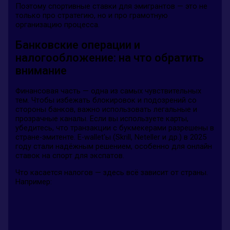
Поэтому спортивные ставки для эмигрантов — это не
только про стратегию, но и про грамотную
организацию процесса.
Банковские операции и
налогообложение: на что обратить
внимание
Финансовая часть — одна из самых чувствительных
тем. Чтобы избежать блокировок и подозрений со
стороны банков, важно использовать легальные и
прозрачные каналы. Если вы используете карты,
убедитесь, что транзакции с букмекерами разрешены в
стране-эмитенте. E-wallet'ы (Skrill, Neteller и др.) в 2025
году стали надёжным решением, особенно для онлайн
ставок на спорт для экспатов.
Что касается налогов — здесь всё зависит от страны.
Например: