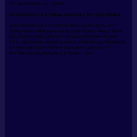
без фанатизма, но с умом.
Особенности ставок на спорт из-за рубежа
Для эмигрантов и экспатов важно учитывать, что
привычные платформы из родной страны могут быть
недоступны или работать с ограничениями. Кроме
того, налоговая нагрузка может отличаться. Например,
в Германии игрок обязан указывать доходы от
беттинга в декларации, а в Чехии — нет.