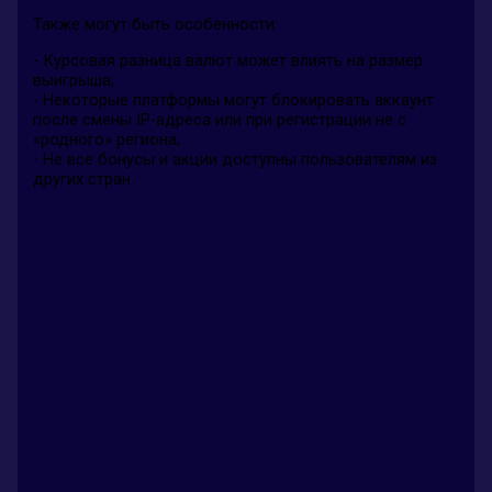
Также могут быть особенности:
- Курсовая разница валют может влиять на размер
выигрыша;
- Некоторые платформы могут блокировать аккаунт
после смены IP-адреса или при регистрации не с
«родного» региона;
- Не все бонусы и акции доступны пользователям из
других стран.