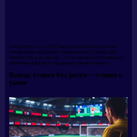
Ожидается, что к 2027 году большинство крупных
операторов предложат специальные условия для
эмигрантов и экспатов — с учётом налогообложения,
валютных рисков и поддержки разных языков.
Вывод: ставка без риска — ставка с
умом