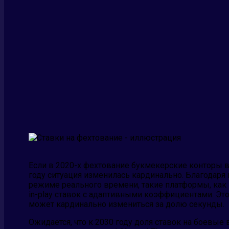
Если в 2020-х фехтование букмекерские конторы 
году ситуация изменилась кардинально. Благодаря 
режиме реального времени, такие платформы, как
in-play ставок с адаптивными коэффициентами. Это
может кардинально измениться за долю секунды.
Ожидается, что к 2030 году доля ставок на боевые