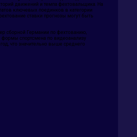
кторий движений и темпа фехтовальщика. На
ьтатов ключевых поединков в категории
 фехтование ставки прогнозы могут быть
ер сборной Германии по фехтованию,
и формы спортсмена по видеоанализу
 год, что значительно выше среднего