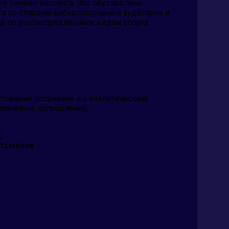
ке онлайн-беттинга. Это обусловлено
а со стороны киберспортивной аудитории и
в по узконаправленным видам спорта.
ехтование осознанно и с аналитическим
ключевые направления:
E
;
ртсменов
.