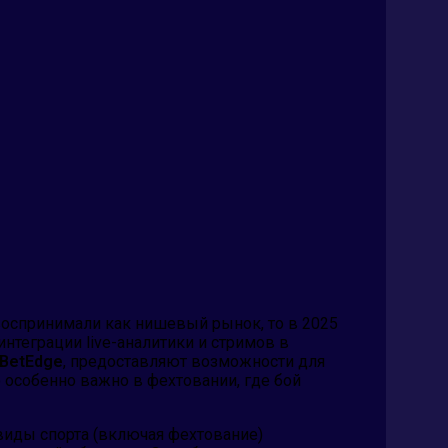
воспринимали как нишевый рынок, то в 2025
интеграции live-аналитики и стримов в
BetEdge
, предоставляют возможности для
 особенно важно в фехтовании, где бой
 виды спорта (включая фехтование)