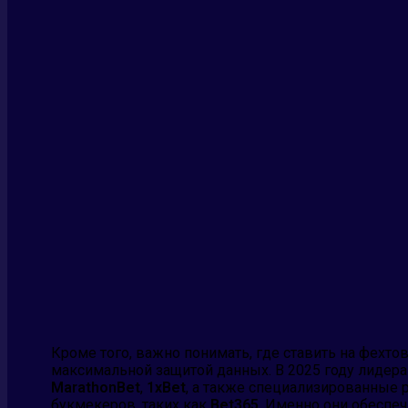
Кроме того, важно понимать, где ставить на фехт
максимальной защитой данных. В 2025 году лидер
MarathonBet
,
1xBet
, а также специализированные
букмекеров, таких как
Bet365
. Именно они обеспеч