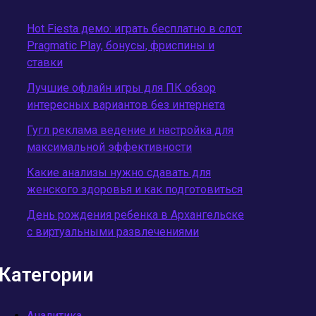
Hot Fiesta демо: играть бесплатно в слот
Pragmatic Play, бонусы, фриспины и
ставки
Лучшие офлайн игры для ПК обзор
интересных вариантов без интернета
Гугл реклама ведение и настройка для
максимальной эффективности
Какие анализы нужно сдавать для
женского здоровья и как подготовиться
День рождения ребенка в Архангельске
с виртуальными развлечениями
Категории
Аналитика