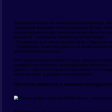
Экономика ставок на киберспорт развивается в тан
призовыми фондами, превышающими $2 млн, стано
букмекерских контор. Компании инвестируют в со
маркетов. Постепенно появляется сегментация:
- Букмекеры для широкой аудитории с базовыми ма
- Платформы, ориентированные на профессионалов,
внутриигровые события.
Рост оборота ставок на ALGS также привёл к усил
внедрять инструменты идентификации личности, а 
работы с киберспортивными событиями. Это созда
качества услуг и доверия пользователей.
Прогнозы развития и влияние на индустр
В ближайшие три года ожидается двойной рост ауд