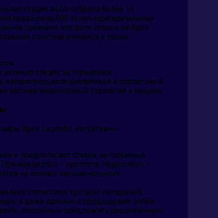
нальная стадия ALGS собрала более 15
ория превысила 600 тысяч одновременных
ценки показали, что доля ставок на Apex
оставимо с ростом интереса к таким
зом:
е активно следят за турнирами.
а
, интересующиеся аналитикой и статистикой.
ие автоматизированные стратегии и модели.
мы
рниры Apex Legends: интуитивно-
ами и предполагает ставки на любимые
 Преимущество – простота. Недостаток –
татов на основе эмоционального
нализе статистики: процент попаданий,
анды и даже данные о предыдущих лобби.
egends, способные предложить расширенную