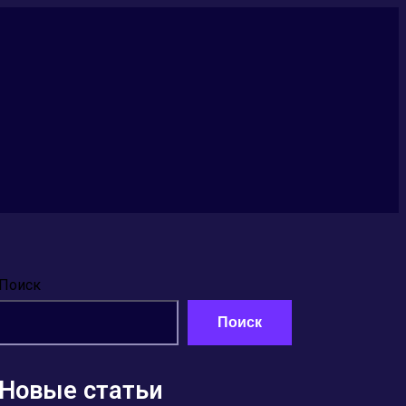
Поиск
Поиск
Новые статьи