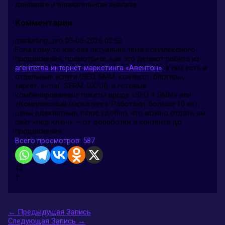
динамике и внимательном анализе.
Комментарии
marketing_pro
03-06-2026 02:52
Если кому-то как раз актуальна тема комплексного
продвижения, посмотрите, как это делают ребята из
агентства интернет‑маркетинга «Авентон»
. У них есть и
отдельные услуги (SEO, SMM, контекст, блогеры,
таргет, e‑mail, SERM, UX/UI), и готовые
комбинированные пакеты вроде «SEO + SMM» или
«Комплексный маркетинг». Работают больше 10 лет,
цены адекватные, плюс удобно, что можно отдать им
сайт «под ключ» — от доработки и контента до
продвижения.
Всего просмотров:
587
12
1
←
Предыдущая Запись
Следующая Запись
→