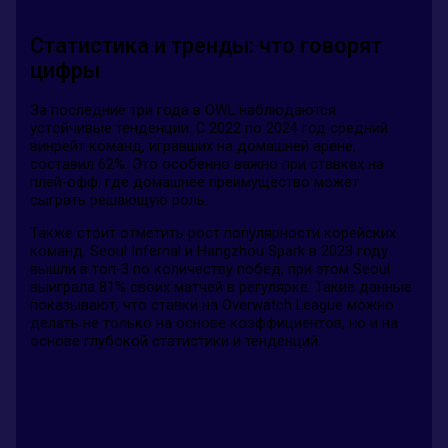
Статистика и тренды: что говорят
цифры
За последние три года в OWL наблюдаются
устойчивые тенденции. С 2022 по 2024 год средний
винрейт команд, игравших на домашней арене,
составил 62%. Это особенно важно при ставках на
плей-офф, где домашнее преимущество может
сыграть решающую роль.
Также стоит отметить рост популярности корейских
команд. Seoul Infernal и Hangzhou Spark в 2023 году
вышли в топ-3 по количеству побед, при этом Seoul
выиграла 81% своих матчей в регулярке. Такие данные
показывают, что ставки на Overwatch League можно
делать не только на основе коэффициентов, но и на
основе глубокой статистики и тенденций.