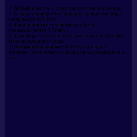
1.
Победа в матче
— классическая ставка на исход.
2.
Ставка на карту
— кто выиграет конкретную карту
(например, King’s Row).
3.
Фора по картам
— например, победа с
преимуществом в 1,5 карты.
4.
Тотал карт
— сколько карт будет сыграно (больше/
меньше заданного числа).
5.
Специальные рынки
— MVP матча, первое
убийство, количество использованных ультимейтов и
т.д.