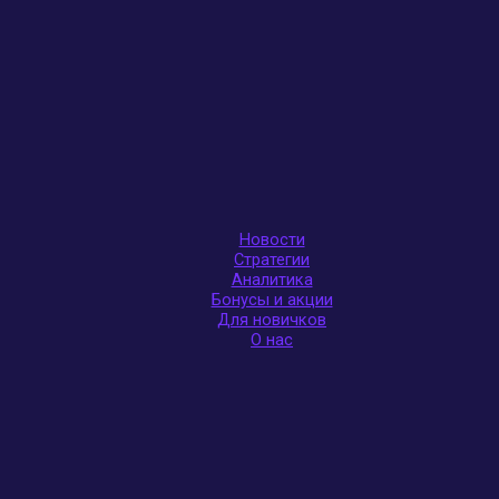
Новости
Стратегии
Аналитика
Бонусы и акции
Для новичков
О нас