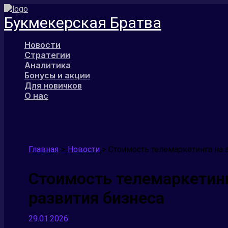
Перейти
к
Букмекерская Братва
содержимому
Новости
Стратегии
Аналитика
Бонусы и акции
Для новичков
О нас
Поиск
Главная
Новости
Стоимость телемаркетинга на 
Стоимость телемаркетинг
развития бизнеса
29.01.2026