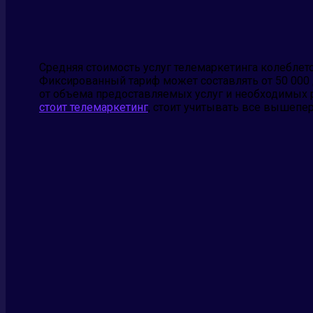
Средняя стоимость услуг телемаркетинга колеблется
Фиксированный тариф может составлять от 50 000 
от объема предоставляемых услуг и необходимых 
стоит телемаркетинг
, стоит учитывать все вышепе