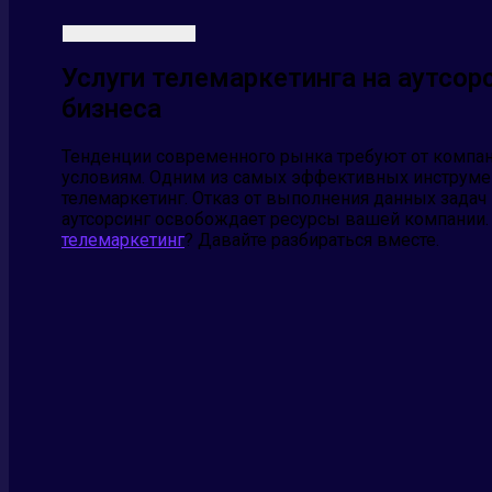
Услуги телемаркетинга на аутсор
бизнеса
Тенденции современного рынка требуют от компан
условиям. Одним из самых эффективных инструмен
телемаркетинг. Отказ от выполнения данных задач
аутсорсинг освобождает ресурсы вашей компании.
телемаркетинг
? Давайте разбираться вместе.