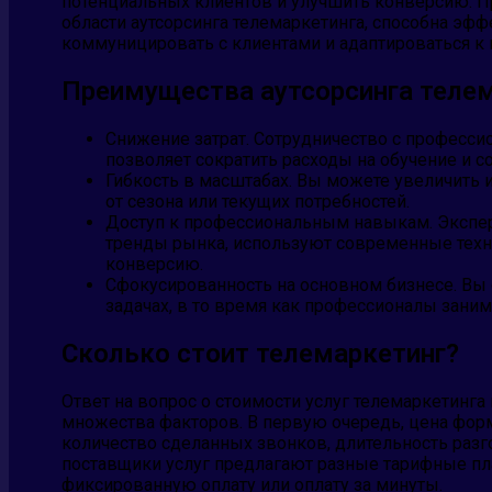
потенциальных клиентов и улучшить конверсию. П
области аутсорсинга телемаркетинга, способна эф
коммуницировать с клиентами и адаптироваться к 
Преимущества аутсорсинга теле
Снижение затрат. Сотрудничество с професси
позволяет сократить расходы на обучение и с
Гибкость в масштабах. Вы можете увеличить
от сезона или текущих потребностей.
Доступ к профессиональным навыкам. Экспер
тренды рынка, используют современные тех
конверсию.
Сфокусированность на основном бизнесе. Вы 
задачах, в то время как профессионалы зани
Сколько стоит телемаркетинг?
Ответ на вопрос о стоимости услуг телемаркетинга
множества факторов. В первую очередь, цена форм
количество сделанных звонков, длительность разг
поставщики услуг предлагают разные тарифные пл
фиксированную оплату или оплату за минуты.