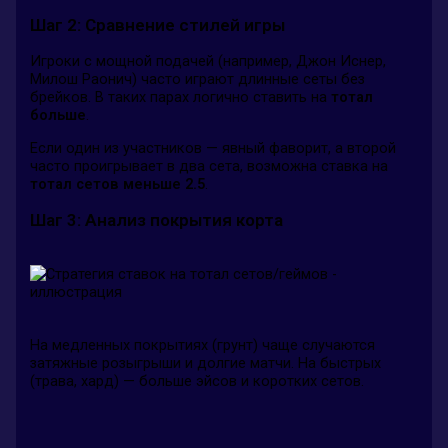
Шаг 2: Сравнение стилей игры
Игроки с мощной подачей (например, Джон Иснер,
Милош Раонич) часто играют длинные сеты без
брейков. В таких парах логично ставить на
тотал
больше
.
Если один из участников — явный фаворит, а второй
часто проигрывает в два сета, возможна ставка на
тотал сетов меньше 2.5
.
Шаг 3: Анализ покрытия корта
На медленных покрытиях (грунт) чаще случаются
затяжные розыгрыши и долгие матчи. На быстрых
(трава, хард) — больше эйсов и коротких сетов.