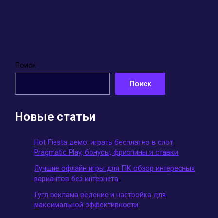
Поиск
Поиск
Новые статьи
Hot Fiesta демо: играть бесплатно в слот
Pragmatic Play, бонусы, фриспины и ставки
Лучшие офлайн игры для ПК обзор интересных
вариантов без интернета
Гугл реклама ведение и настройка для
максимальной эффективности