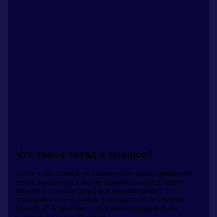
---
Что такое тотал в теннисе?
Тотал — это ставка на общее количество геймов или
сетов, сыгранных в матче. Букмекеры предлагают
варианты: больше (over) или меньше (under)
определённого значения. Например, тотал геймов
больше 21.5 означает, что в матче должно быть