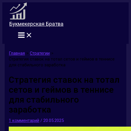
Перейти
к
содержимому
Букмекерская Братва
Главная
Стратегии
Стратегия ставок на тотал сетов и геймов в теннисе
для стабильного заработка
Стратегия ставок на тотал
сетов и геймов в теннисе
для стабильного
заработка
1 комментарий
/
20.05.2025