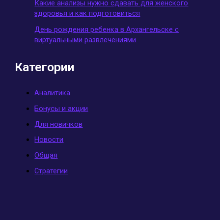
Какие анализы нужно сдавать для женского
здоровья и как подготовиться
День рождения ребенка в Архангельске с
виртуальными развлечениями
Категории
Аналитика
Бонусы и акции
Для новичков
Новости
Общая
Стратегии