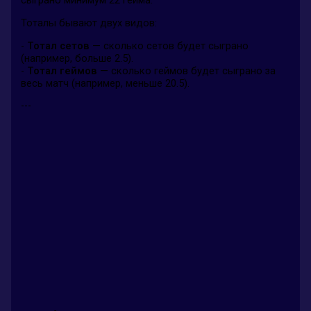
сыграно минимум 22 гейма.
Тоталы бывают двух видов:
-
Тотал сетов
— сколько сетов будет сыграно
(например, больше 2.5).
-
Тотал геймов
— сколько геймов будет сыграно за
весь матч (например, меньше 20.5).
---