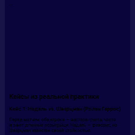
---
Кейсы из реальной практики
Кейс 1: Надаль vs. Шварцман (Ролан Гаррос)
Перед матчем: оба игрока — мастера грунта, часто
играют длинные розыгрыши. Надаль — фаворит, но
Шварцман известен своей стойкостью.