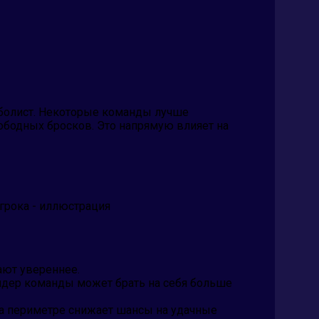
тболист. Некоторые команды лучше
ободных бросков. Это напрямую влияет на
ают увереннее.
лидер команды может брать на себя больше
на периметре снижает шансы на удачные