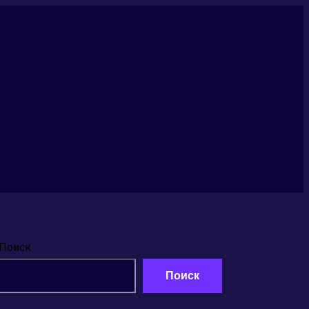
Поиск
Поиск