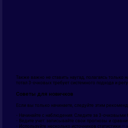
Также важно не ставить наугад, полагаясь только на
тотал 3-очковых требует системного подхода и регу
Советы для новичков
Если вы только начинаете, следуйте этим рекомен
- Начинайте с наблюдения. Следите за 3-очковыми б
- Ведите учет: записывайте свои прогнозы и сравни
- Используйте несколько источников статистики — 