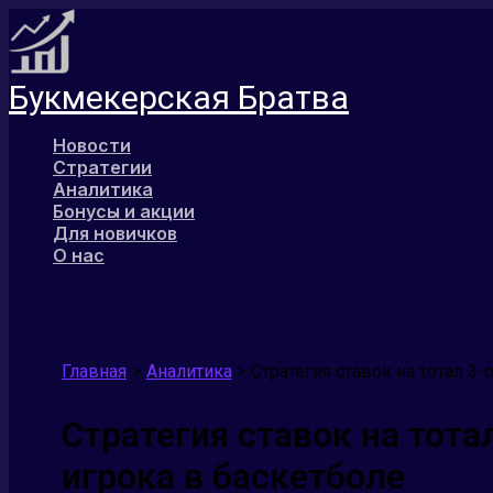
Перейти
к
содержимому
Букмекерская Братва
Новости
Стратегии
Аналитика
Бонусы и акции
Для новичков
О нас
Поиск
Главная
Аналитика
Стратегия ставок на тотал 3
Стратегия ставок на тота
игрока в баскетболе