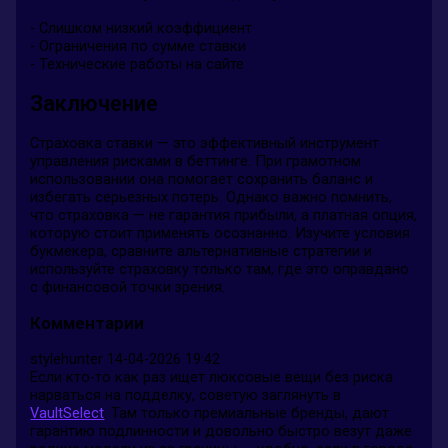
- Слишком низкий коэффициент
- Ограничения по сумме ставки
- Технические работы на сайте
Заключение
Страховка ставки — это эффективный инструмент
управления рисками в беттинге. При грамотном
использовании она помогает сохранить баланс и
избегать серьезных потерь. Однако важно помнить,
что страховка — не гарантия прибыли, а платная опция,
которую стоит применять осознанно. Изучите условия
букмекера, сравните альтернативные стратегии и
используйте страховку только там, где это оправдано
с финансовой точки зрения.
Комментарии
stylehunter
14-04-2026 19:42
Если кто-то как раз ищет люксовые вещи без риска
нарваться на подделку, советую заглянуть в
VaultSelect
. Там только премиальные бренды, дают
гарантию подлинности и довольно быстро везут даже