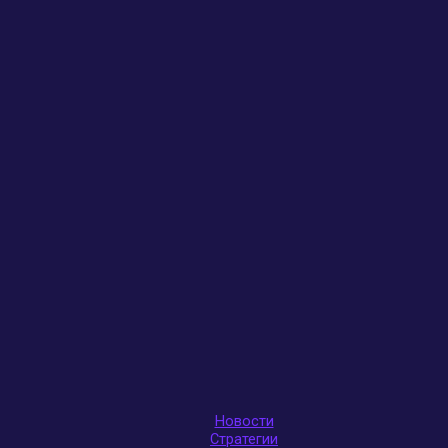
Новости
Стратегии