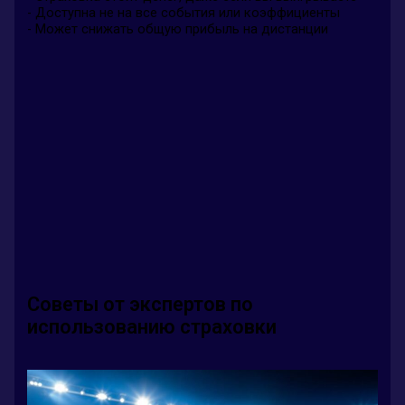
- Доступна не на все события или коэффициенты
- Может снижать общую прибыль на дистанции
Советы от экспертов по
использованию страховки