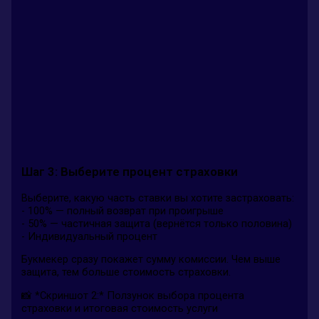
Шаг 3: Выберите процент страховки
Выберите, какую часть ставки вы хотите застраховать:
- 100% — полный возврат при проигрыше
- 50% — частичная защита (вернётся только половина)
- Индивидуальный процент
Букмекер сразу покажет сумму комиссии. Чем выше
защита, тем больше стоимость страховки.
📸 *Скриншот 2:* Ползунок выбора процента
страховки и итоговая стоимость услуги