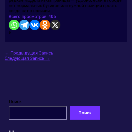
редкие модели из-за границы — удобно, если в городе
нет нормальных бутиков или нужной позиции просто
нигде нет в наличии.
Всего просмотров:
405
5
←
Предыдущая Запись
Следующая Запись
→
Поиск
Поиск